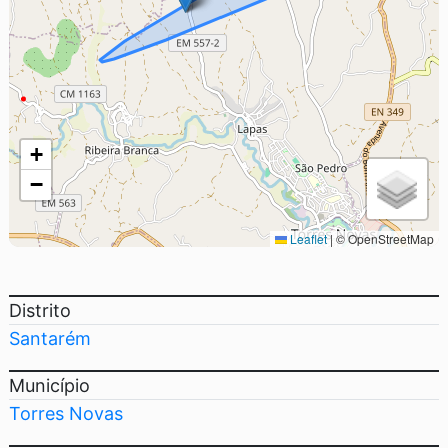
+
−
Leaflet
|
© OpenStreetMap
Distrito
Santarém
Município
Torres Novas