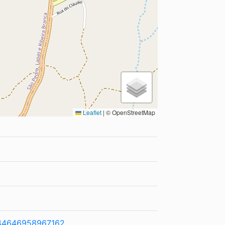
Leaflet
|
© OpenStreetMap
544646958967162