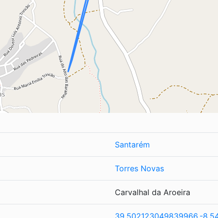
Santarém
Torres Novas
Carvalhal da Aroeira
39.502123049839966,-8.