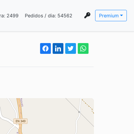
ra:
2499
Pedidos / dia:
54562
Premium