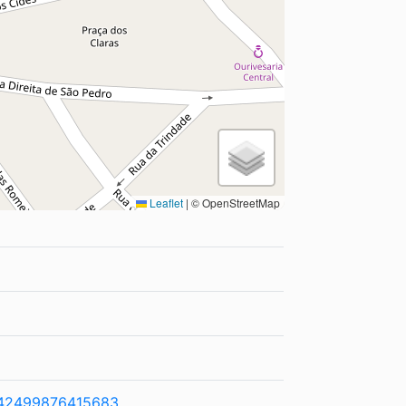
Leaflet
|
© OpenStreetMap
542499876415683