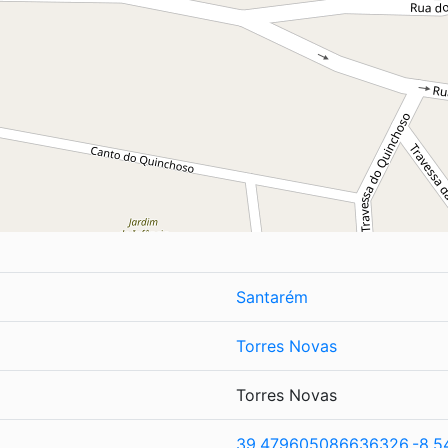
Santarém
Torres Novas
Torres Novas
39.479605086636326,-8.