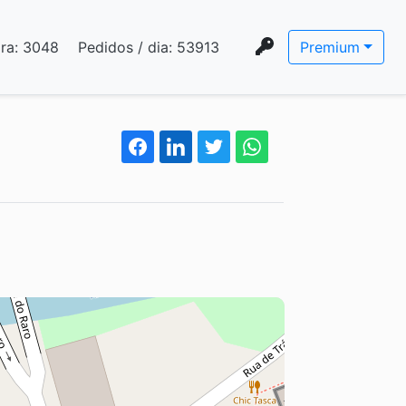
ora:
3048
Pedidos / dia:
53913
Premium