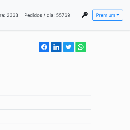
ra:
2368
Pedidos / dia:
55769
Premium