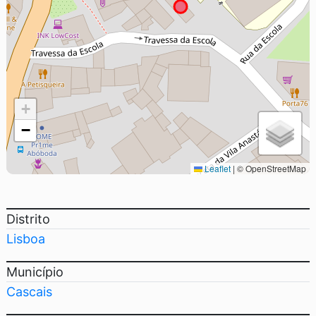
+
−
Leaflet
|
© OpenStreetMap
Distrito
Lisboa
Município
Cascais