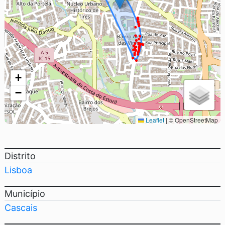
+
−
Leaflet
|
© OpenStreetMap
Distrito
Lisboa
Município
Cascais