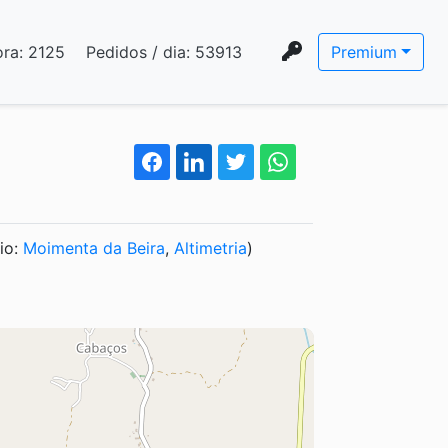
ora:
2125
Pedidos / dia:
53913
Premium
io:
Moimenta da Beira
,
Altimetria
)