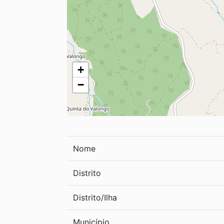
+
−
Nome
Distrito
Distrito/Ilha
Município