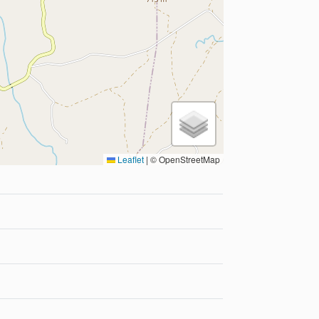
Leaflet
|
© OpenStreetMap