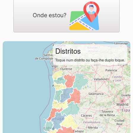
Onde estou?
Distritos
Toque num distrito ou faça-lhe duplo toque.