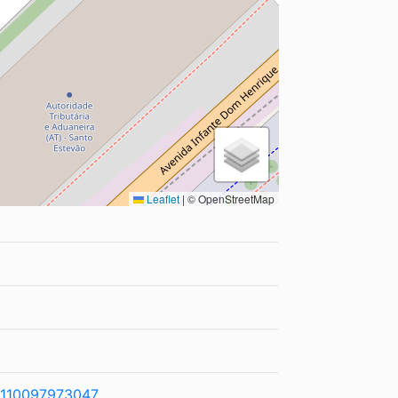
Leaflet
|
© OpenStreetMap
9110097973047