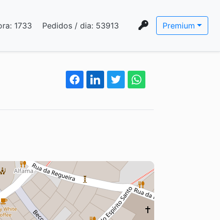
ora:
1733
Pedidos / dia:
53913
Premium