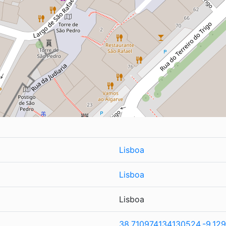
Lisboa
Lisboa
Lisboa
38.710974134130524,-9.12