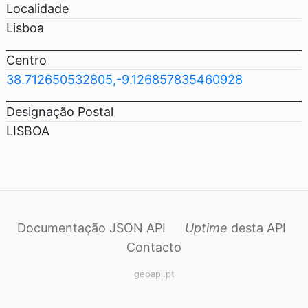
Localidade
Lisboa
Centro
38.712650532805,-9.126857835460928
Designação Postal
LISBOA
Documentação JSON API
Uptime
desta API
Contacto
geoapi.pt