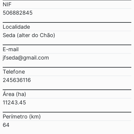
NIF
506882845
Localidade
Seda (alter do Chão)
E-mail
jfseda@gmail.com
Telefone
245636116
Área (ha)
11243.45
Perímetro (km)
64