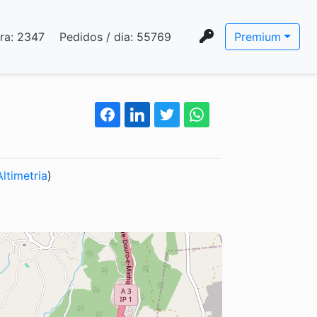
ora:
2347
Pedidos / dia:
55769
Premium
Altimetria
)