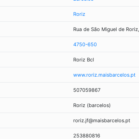
Roriz
Rua de São Miguel de Roriz
4750-650
Roriz Bcl
www.roriz.maisbarcelos.pt
507059867
Roriz (barcelos)
roriz.jf@maisbarcelos.pt
253880816