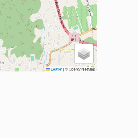
Leaflet
|
© OpenStreetMap