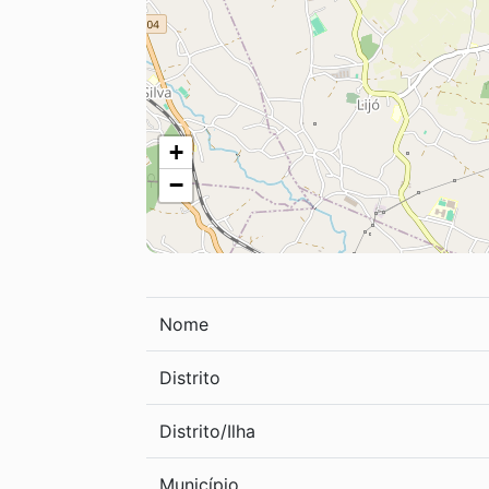
+
−
Nome
Distrito
Distrito/Ilha
Município