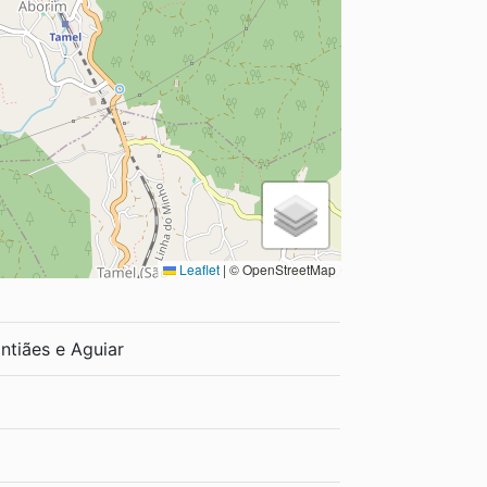
Leaflet
|
© OpenStreetMap
ntiães e Aguiar