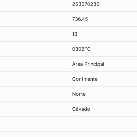
253070235
736.45
13
0302FC
Área Principal
Continente
Norte
Cávado