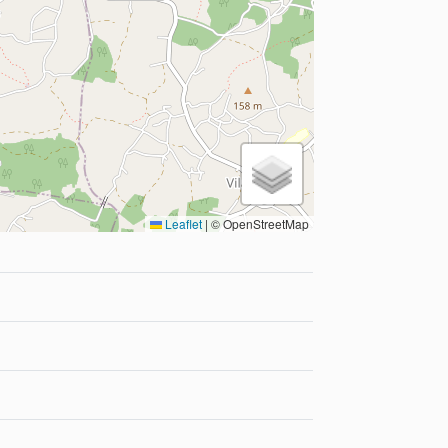
Leaflet
|
© OpenStreetMap