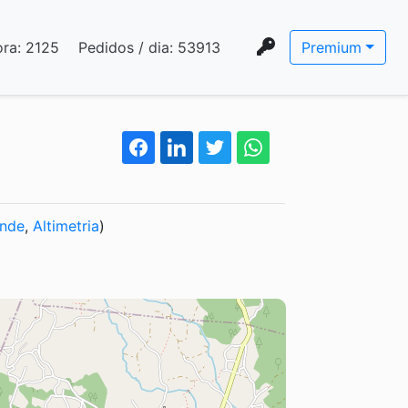
ora:
2125
Pedidos / dia:
53913
Premium
nde
,
Altimetria
)