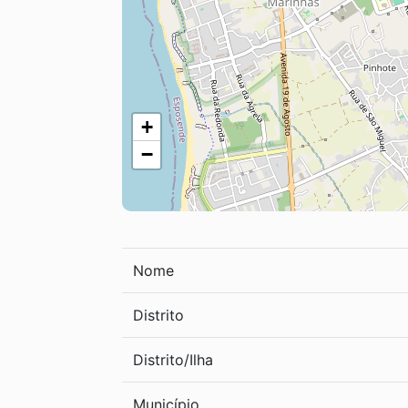
+
−
Nome
Distrito
Distrito/Ilha
Município