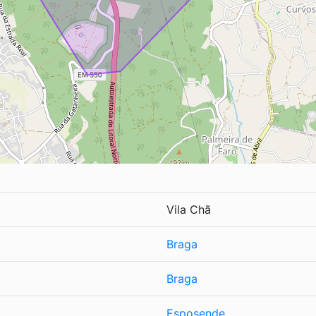
Vila Chã
Braga
Braga
Esposende