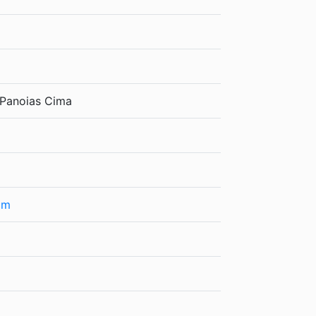
e Panoias Cima
om