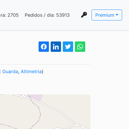
ora:
2705
Pedidos / dia:
53913
Premium
o:
Guarda
,
Altimetria
)