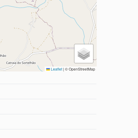
Leaflet
|
© OpenStreetMap