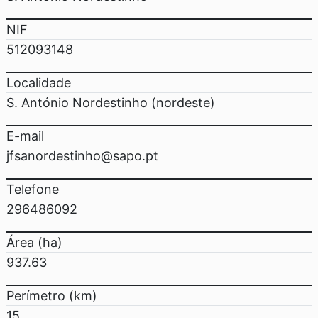
NIF
512093148
Localidade
S. António Nordestinho (nordeste)
E-mail
jfsanordestinho@sapo.pt
Telefone
296486092
Área (ha)
937.63
Perímetro (km)
15