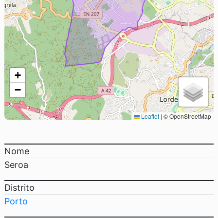
+
−
Leaflet
|
© OpenStreetMap
Nome
Seroa
Distrito
Porto