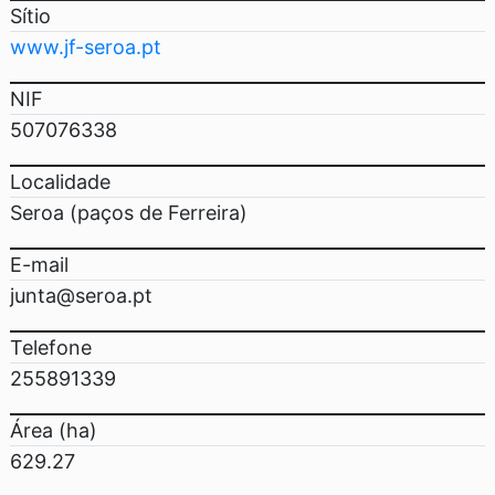
Sítio
www.jf-seroa.pt
NIF
507076338
Localidade
Seroa (paços de Ferreira)
E-mail
junta@seroa.pt
Telefone
255891339
Área (ha)
629.27