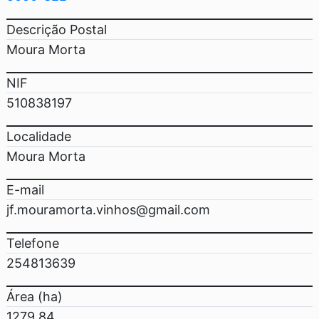
Descrição Postal
Moura Morta
NIF
510838197
Localidade
Moura Morta
E-mail
jf.mouramorta.vinhos@gmail.com
Telefone
254813639
Área (ha)
1279.84