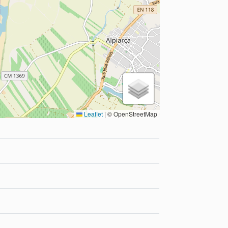
Leaflet
|
© OpenStreetMap