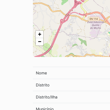
+
−
Nome
Distrito
Distrito/Ilha
Município