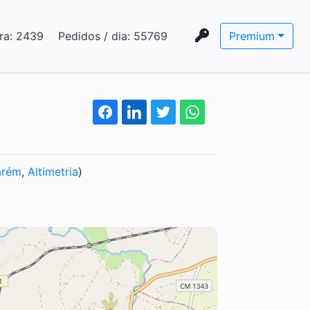
ra:
2439
Pedidos / dia:
55769
Premium
arém
,
Altimetria
)