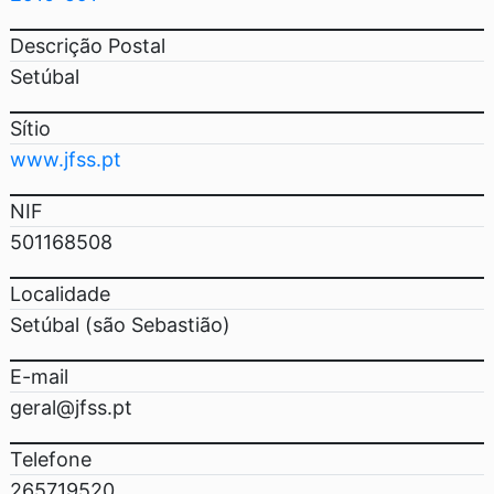
Descrição Postal
Setúbal
Sítio
www.jfss.pt
NIF
501168508
Localidade
Setúbal (são Sebastião)
E-mail
geral@jfss.pt
Telefone
265719520