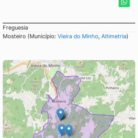
Freguesia
Mosteiro (Município:
Vieira do Minho
,
Altimetria
)